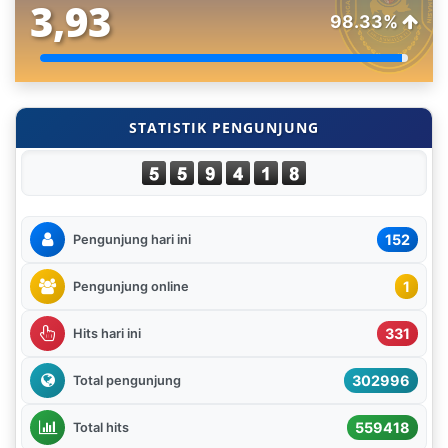
3,93
98.33%
STATISTIK PENGUNJUNG
152
Pengunjung hari ini
1
Pengunjung online
331
Hits hari ini
302996
Total pengunjung
559418
Total hits