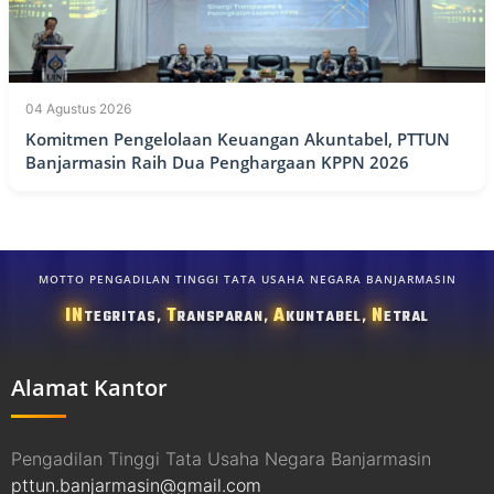
04 Agustus 2026
Komitmen Pengelolaan Keuangan Akuntabel, PTTUN
Banjarmasin Raih Dua Penghargaan KPPN 2026
MOTTO PENGADILAN TINGGI TATA USAHA NEGARA BANJARMASIN
IN
T
A
N
TEGRITAS,
RANSPARAN,
KUNTABEL,
ETRAL
Alamat Kantor
Pengadilan Tinggi Tata Usaha Negara Banjarmasin
pttun.banjarmasin@gmail.com