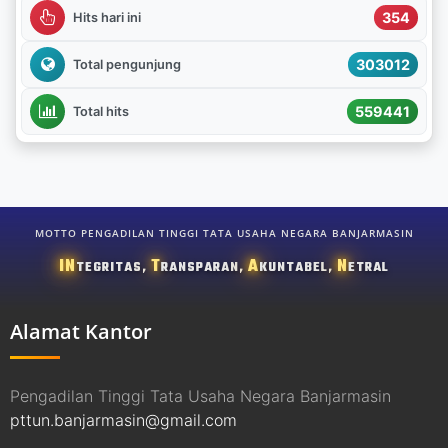
354
Hits hari ini
303012
Total pengunjung
559441
Total hits
MOTTO PENGADILAN TINGGI TATA USAHA NEGARA BANJARMASIN
IN
T
A
N
TEGRITAS,
RANSPARAN,
KUNTABEL,
ETRAL
Alamat Kantor
Pengadilan Tinggi Tata Usaha Negara Banjarmasin
pttun.banjarmasin@gmail.com