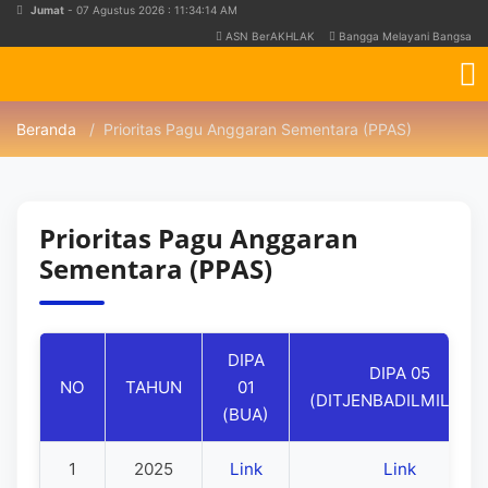
Jumat
- 07 Agustus 2026 : 11:34:14 AM
ASN BerAKHLAK
Bangga Melayani Bangsa
Beranda
Prioritas Pagu Anggaran Sementara (PPAS)
Prioritas Pagu Anggaran
Sementara (PPAS)
DIPA
DIPA 05
NO
TAHUN
01
(DITJENBADILMILTUN
(BUA)
1
2025
Link
Link