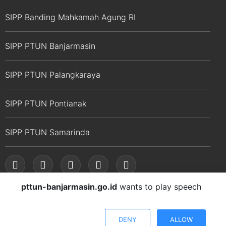
SIPP Banding Mahkamah Agung RI
SIPP PTUN Banjarmasin
SIPP PTUN Palangkaraya
SIPP PTUN Pontianak
SIPP PTUN Samarinda
pttun-banjarmasin.go.id
wants to play speech
© Copyright 2026 Pengadilan Tinggi Tata Usaha
Negara Banjarmasin
DENY
ALLOW