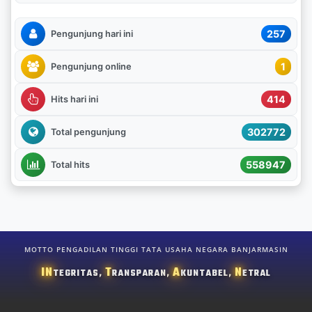
257
Pengunjung hari ini
1
Pengunjung online
414
Hits hari ini
302772
Total pengunjung
558947
Total hits
MOTTO PENGADILAN TINGGI TATA USAHA NEGARA BANJARMASIN
IN
T
A
N
TEGRITAS,
RANSPARAN,
KUNTABEL,
ETRAL