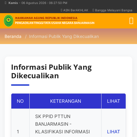
Kamis
- 06 Agustus 2026 : 06:27:50 PM
ASN BerAKHLAK
Bangga Melayani Bangsa
Beranda
Informasi Publik Yang Dikecualikan
Informasi Publik Yang
Dikecualikan
NO
KETERANGAN
LIHAT
SK PPID PTTUN
BANJARMASIN -
1
KLASIFIKASI INFORMASI
LIHAT