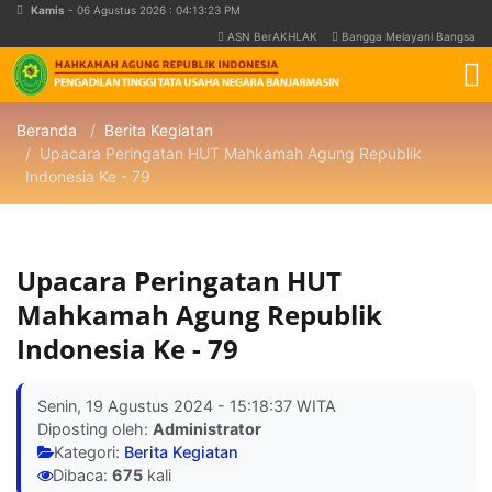
Kamis
- 06 Agustus 2026 : 04:13:23 PM
ASN BerAKHLAK
Bangga Melayani Bangsa
Beranda
Berita Kegiatan
Upacara Peringatan HUT Mahkamah Agung Republik
Indonesia Ke - 79
Upacara Peringatan HUT
Mahkamah Agung Republik
Indonesia Ke - 79
Senin, 19 Agustus 2024 - 15:18:37 WITA
Diposting oleh:
Administrator
Kategori:
Berita Kegiatan
Dibaca:
675
kali