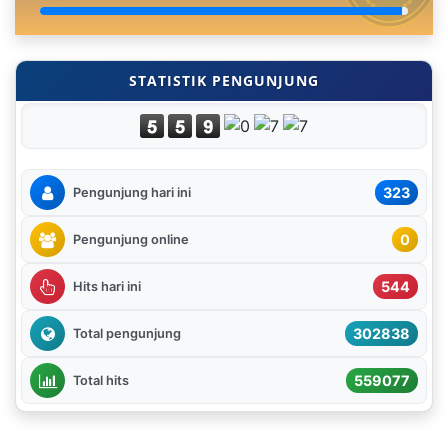
STATISTIK PENGUNJUNG
323
Pengunjung hari ini
0
Pengunjung online
544
Hits hari ini
302838
Total pengunjung
559077
Total hits