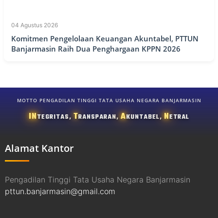
04 Agustus 2026
Komitmen Pengelolaan Keuangan Akuntabel, PTTUN
Banjarmasin Raih Dua Penghargaan KPPN 2026
MOTTO PENGADILAN TINGGI TATA USAHA NEGARA BANJARMASIN
IN
T
A
N
TEGRITAS,
RANSPARAN,
KUNTABEL,
ETRAL
Alamat Kantor
Pengadilan Tinggi Tata Usaha Negara Banjarmasin
pttun.banjarmasin@gmail.com