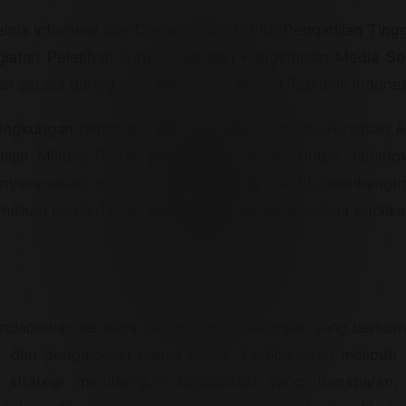
elola Informasi dan Dokumentasi (PPID)
Pengadilan Tingg
giatan
Pelatihan Juru Bicara dan Pengelolaan Media Sos
an secara
daring
oleh Mahkamah Agung Republik Indones
ingkungan peradilan
, yakni Peradilan Umum, Peradilan 
lan Militer. Tujuan pelatihan ini adalah untuk mening
yampaikan informasi publik secara efektif, membangun
imalkan pemanfaatan media sosial sebagai sarana publika
endapatkan berbagai materi dari narasumber yang berko
, dan pengelolaan media sosial. Pembahasan meliputi 
, strategi membangun komunikasi yang transparan,