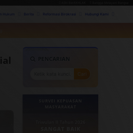
ASN BerAKHLAK
Bangga Melayani Bangsa
n Hukum
Berita
Reformasi Birokrasi
Hubungi Kami
ng
ial
PENCARIAN
Cari
SURVEI KEPUASAN
MASYARAKAT
Triwulan II Tahun 2026
SANGAT BAIK