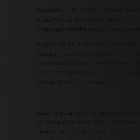
Banjarbaru - 29 Juli 2025 - Pejabat Peng
Usaha Negara Banjarmasin
mengikuti ke
Lingkungan Peradilan
yang diselenggarak
Kegiatan ini diikuti oleh PPID dari
empat l
Peradilan Tata Usaha Negara, dan Peradi
kemampuan aparatur peradilan dalam men
positif lembaga peradilan, serta mengopt
edukasi hukum bagi masyarakat.
Dalam kegiatan tersebut, para peserta m
di bidang komunikasi publik, kehumasan
menjadi juru bicara yang profesional