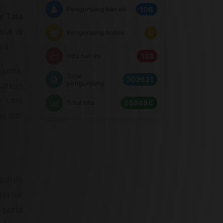
106
Pengunjung hari ini
i Tata
ial di
0
Pengunjung online
ia.
153
Hits hari ini
Agama,
Total
302621
pengunjung
katkan
 citra
558686
Total hits
si dan
mpeten
teknik
 serta