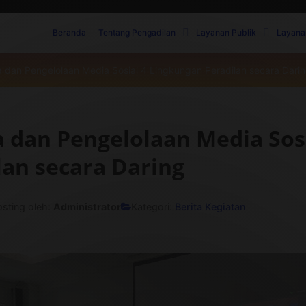
Beranda
Tentang Pengadilan
Layanan Publik
Layana
ra dan Pengelolaan Media Sosial 4 Lingkungan Peradilan secara Dari
a dan Pengelolaan Media Sos
lan secara Daring
osting oleh:
Administrator
Kategori:
Berita Kegiatan