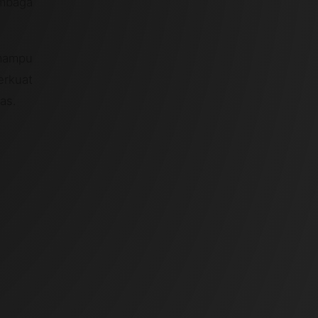
embaga
mampu
erkuat
as.