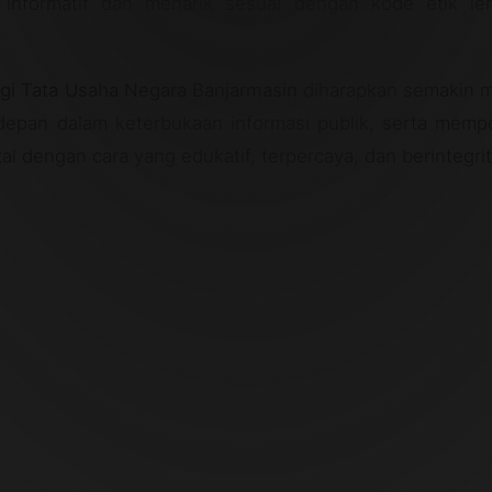
 informatif dan menarik sesuai dengan kode etik l
gi Tata Usaha Negara Banjarmasin
diharapkan semakin 
depan dalam keterbukaan informasi publik, serta memp
al dengan cara yang edukatif, terpercaya, dan berintegrit